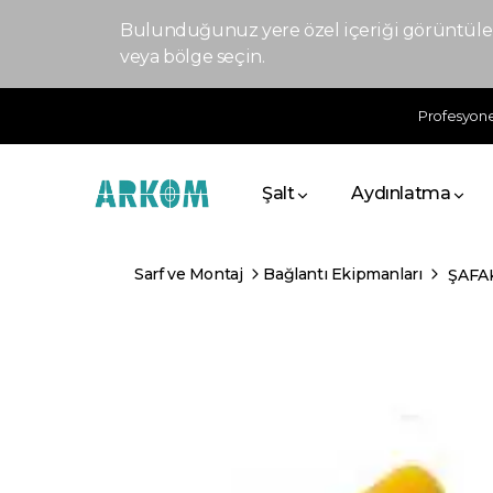
Bulunduğunuz yere özel içeriği görüntülem
veya bölge seçin.
Profesyonel
Şalt
Aydınlatma
Sarf ve Montaj
Bağlantı Ekipmanları
ŞAFA