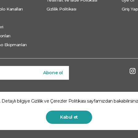
lo Kanalları
Gizlilik Politikası
Giriş Ya
ri
onları
o Ekipmanları
Abone ol
. Detaylı bilgiye
Gizlilik ve Çerezler Politikası
sayfamızdan bakabilirsiniz
Market Arkom Enerji Mühendislik San. Ve Tic. A.Ş. kuruluşudur. Tü
Kabul et