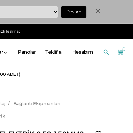
Devam
zlı Teslimat
0
ar
Panolar
Teklif al
Hesabım
200 ADET)
taj
/
Bağlantı Ekipmanları
rik