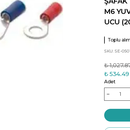
ŞAFAK 
M6 YUV
UCU (2
Toplu alıml
SKU:
SE-05
₺ 1,027.8
₺ 534.49
Adet