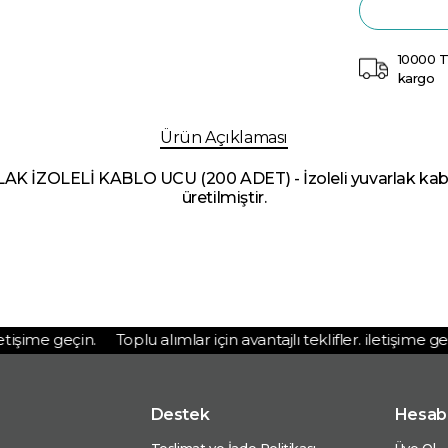
10000 T
kargo
Ürün Açıklaması
ZOLELİ KABLO UCU (200 ADET) - İzoleli yuvarlak kablo u
üretilmiştir.
tişime geçin.
Toplu alımlar için avantajlı teklifler. iletişime geçin
Destek
Hesab
Teslimat ve İade Politikası
Üye Ol