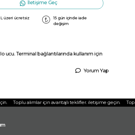
İletişime Geç
L üzeri ücretsiz
15 gün içinde iade
değişim
cu. Terminal bağlantılarında kullanım için
Yorum Yap
.
Toplu alımlar için avantajlı teklifler. iletişime geçin.
Toplu a
ım