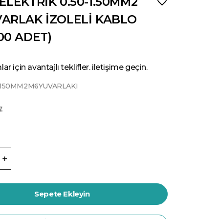
ELEKTRİK 0.50-1.50MM2
ARLAK İZOLELİ KABLO
00 ADET)
ar için avantajlı teklifler. iletişime geçin.
0150MM2M6YUVARLAKI
7
Sepete Ekleyin