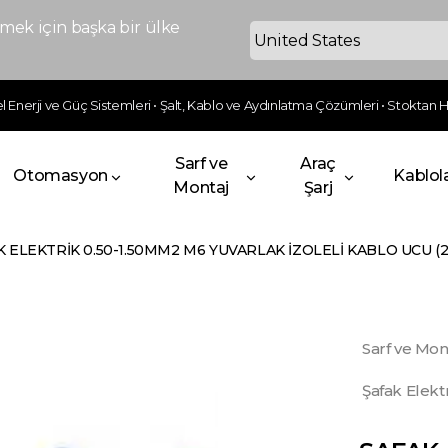
ek için başka bir ülke
 Enerji ve Güç Sistemleri • Şalt, Kablo ve Aydınlatma Çözümleri • Stoktan Hı
Sarf ve
Araç
Otomasyon
Kablol
Montaj
Şarj
K ELEKTRİK 0.50-1.50MM2 M6 YUVARLAK İZOLELİ KABLO UCU (
Sarf ve Mon
Şafak Elekt