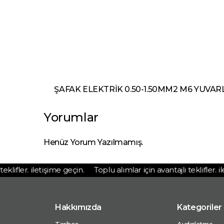
ŞAFAK ELEKTRİK 0.50-1.50MM2 M6 YUVARLAK İ
Yorumlar
Henüz Yorum Yazılmamış.
lifler. iletişime geçin.
Toplu alımlar için avantajlı teklifler. ile
Hakkımızda
Kategoriler
Tarihçe
Aydınlatma