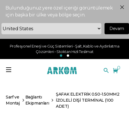
Bulunduğunuz yere özel içeriği görüntülemek
için başka bir ülke veya bölge seçin.
Devam
Profesyonel Enerji ve Güç Sistemleri • Şalt, Kablo ve Aydınlatma
Çözümleri • Stoktan Hızlı Teslimat
0
ŞAFAK ELEKTRİK 0.50-1.50MM2
Sarf ve
Bağlantı
İZOLELİ DİŞİ TERMİNAL (100
Montaj
Ekipmanları
ADET)