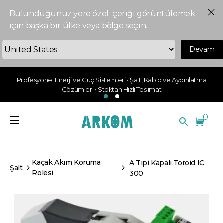
Bulunduğunuz yere özel içeriği görüntülemek
için başka bir ülke veya bölge seçin.
Devam
Profesyonel Enerji ve Güç Sistemleri • Şalt, Kablo ve Aydınlatma
Çözümleri • Stoktan Hızlı Teslimat
0
Kaçak Akım Koruma
A Tipi Kapali Toroid IC
Şalt
Rölesi
300