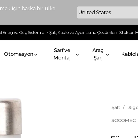
ek için başka bir ülke
 Enerji ve Güç Sistemleri • Şalt, Kablo ve Aydınlatma Çözümleri • Stoktan Hı
Sarf ve
Araç
Otomasyon
Kablol
Montaj
Şarj
Şalt
/
Sigo
SOCOMEC