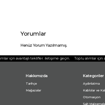
Yorumlar
Henüz Yorum Yazılmamış.
r için avantajlı teklifler. iletişime geçin.
Toplu alımlar için avan
Hakkımızda
Kategoriler
Tarihçe
Aydınlatma
Mağazalar
Kablolar ve Kab
Otomasyon
Şalt Malzemele