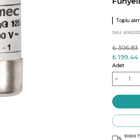
Fünyeli
Toplu alıml
SKU:
606200
₺ 306.83
₺ 199.44
Adet
10000 T