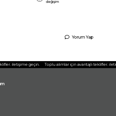
değişim
Yorum Yap
ler. iletişime geçin.
Toplu alımlar için avantajlı teklifler. iletiş
ım
p