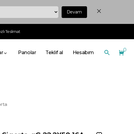
Devam
zlı Teslimat
0
ar
Panolar
Teklif al
Hesabım
rta