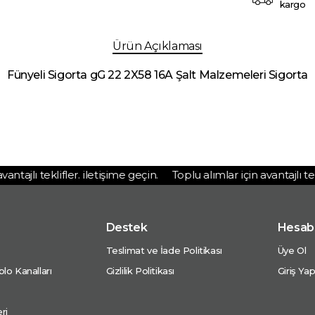
kargo
Ürün Açıklaması
Fünyeli Sigorta gG 22 2X58 16A Şalt Malzemeleri Sigorta
tajlı teklifler. iletişime geçin.
Toplu alımlar için avantajlı teklif
Destek
Hesab
Teslimat ve İade Politikası
Üye Ol
lo Kanalları
Gizlilik Politikası
Giriş Ya
ri