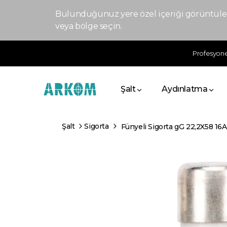
Bulunduğunuz yere özel içeriği görüntülem
veya bölge seçin.
Profesyonel
Şalt
Aydınlatma
Şalt
Sigorta
Fünyeli Sigorta gG 22,2X58 16A